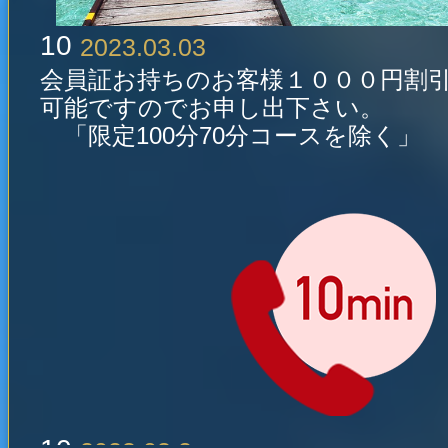
2023.03.02
熱海・箱根・小田原観光で、又
10
2023.03.03
で、他湘南地区からの団体様歓
会員証お持ちのお客様１０００円割
す。
可能ですのでお申し出下さい。
「限定100分70分コースを除く」