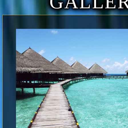
GALLE
「限定」時間もセラピストさんもお
割引させて頂きます。
新人さんを含む当日空き時間人気上
のご案内となります。
有る様で無かった
ご予約の際に『お任せで・・』とお