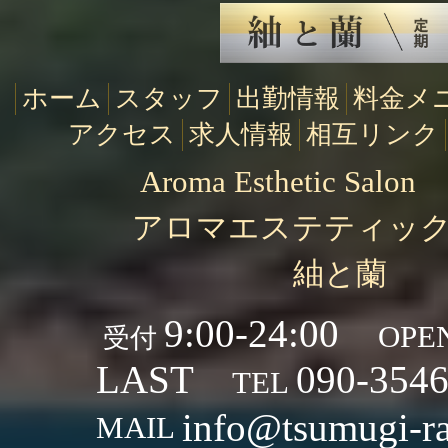
ホーム
スタッフ
出勤情報
料金メ
アクセス
求人情報
相互リンク
Aroma Esthetic Sal
アロマエステティッ
紬と蘭
9:00-24:00
OPE
受付
LAST
090-35
TEL
info@tsumugi-r
MAIL