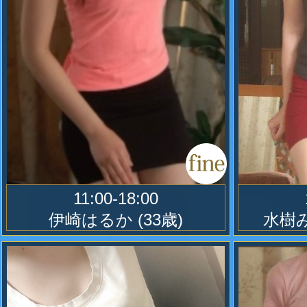
2023.03.01
10
2023.03.1
マーベラス 4 新設コース 60分+6
使い捨てのスリッパを用意して居り
分
申し出下さい。
11:00-18:00
伊崎はるか
(33歳)
水樹