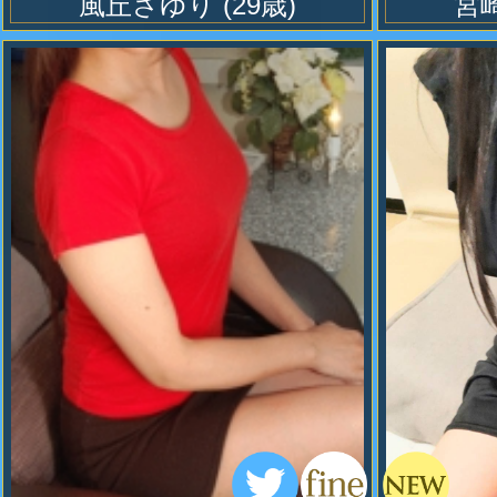
風丘さゆり
(29歳)
宮
おまけ付き割引（おまけ割）
ぞろ目で○○○○円引き
サイコロ３つ、ぞろ目で1000円割引
2019.12.26
新設コース マーヴェラス３ 60
分 ３５０００円