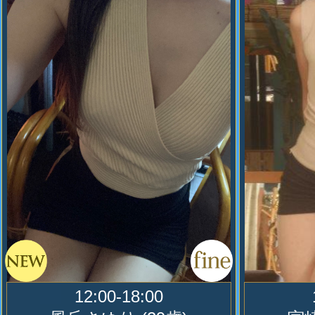
10
2023.03.1
タイム‐トラベル【time travel】
リクエスト
12:00-18:00
懐かしのレアー出勤