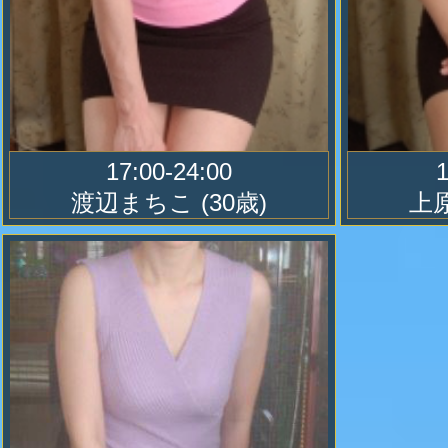
ご覧になられているブラウザ環境によって
が正しく表示されない場合が御座い
Twitterが公式で公表しております
ら問題なく表示されますので、表示
したらブラウザのご確認よろしくお
17:00-24:00
渡辺まちこ
(30歳)
上
・Safari
・Chrome
2019.07.23
１時間以上お待ち頂いたお客様