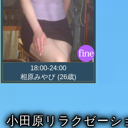
何時もご利用の程、有難う御座いま
18:00-24:00
せして居ります、只今ご希望のお時
相原みやび
(26歳)
お待ち頂いたお客様へ次回から使え
券を渡させて頂いて居ります。 待
でもお待ち頂けます。
小田原リラクゼーシ