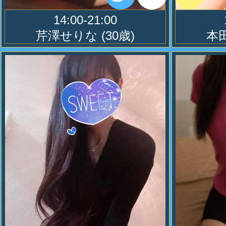
14:00-21:00
10
2023.03.1
芹澤せりな
(30歳)
本
換気扇(営業中作動)・シャワー室換
け換気・次亜塩素酸空気清浄機・ク
マクラスター・アルコール消毒・マ
ます。
新設コース マーヴェラス3
タオルの使いまわしなども一切あり
60分+60分+60分 ３５０００円
３名のセラピストを順次ご案内させ
1010
2023.3.1
屋の方でも途中、空いたお時間でも
サイズは？紙パンツ
らお寛ぎ頂けます。
Tバック M/ L ブリーフタイプ M/ X
トランクスタイプ L/ 5L
2019.12.12
各種のタイプの紙パンツ用意して御
Twitterの表示に関してのお知ら