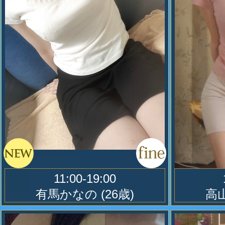
紬と蘭、漫喫コース。
４５０００円
10
2023.03.1
今日はやる事無し、時間を持て余し
当店は今治タオル「日本製」を使用
とりの有るお客様向け…
りバスタオル８枚以上惜しみなく使
まわしは一切御座いませんのでご安
セラピストさんお一人ご指名料金無
使い捨てタオルも用意して居ります
す。（本指名でも無料）
い。
11:00-19:00
無料駐車場(バイク可)も有り、リー
有馬かなの
(26歳)
高
2020.01.05
ご来店下さい。
ぞろ目で○○○○円引き