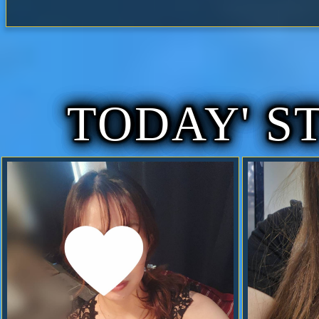
10
2023.03.2
10分70分サービスご利用の際には
お申し出下さい。
宜しくお願い致します。
２名様３名様４名様５名様６名様…
らして頂ければ８名１０名様…とご
TODAY' S
引もさせて頂きますのでお問合せ下
話番号を御一人様ずつ確認をさせて
ください」
2023.03.02
会員証新規作成可能です、お申
10
2023.03.1