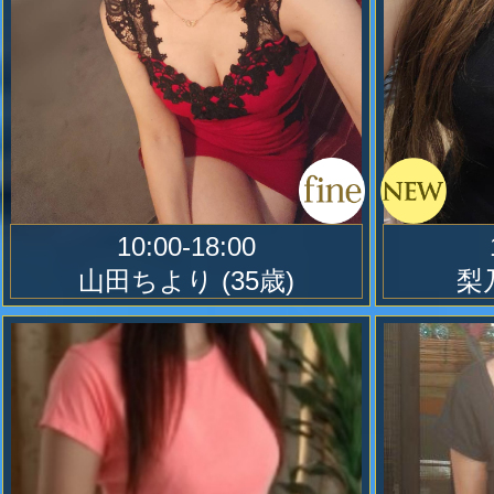
全室テレビ・USENチューナー付き
ＢＧＭサウンドでお寛ぎください。
カーのお部屋も御座います。BOSE
10:00-18:00
山田ちより
(35歳)
梨
【 会員証 】
持っていて頂いてフルにご活用下さ
ポイント一杯となりましたら７０分
額の方から１万円割引(会員証提示10
外)とさせて頂きます。
お値段以上に無料駐車場と共にお得